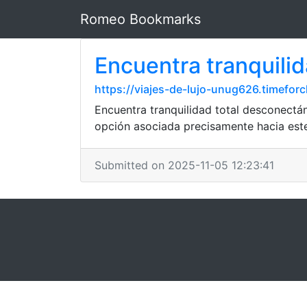
Romeo Bookmarks
Encuentra tranquilida
https://viajes-de-lujo-unug626.timefo
Encuentra tranquilidad total desconectán
opción asociada precisamente hacia est
Submitted on 2025-11-05 12:23:41