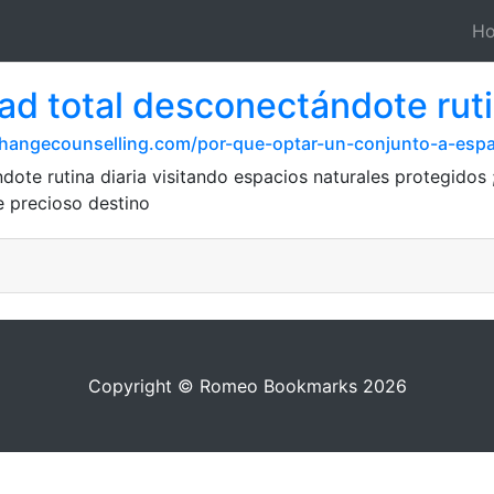
H
d total desconectándote rutin
rchangecounselling.com/por-que-optar-un-conjunto-a-esp
dote rutina diaria visitando espacios naturales protegidos
e precioso destino
Copyright © Romeo Bookmarks 2026