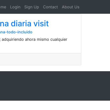
ome
Login
Sign Up
Contact
About Us
a diaria visit
ana-todo-incluido
 ; adquiriendo ahora mismo cualquier