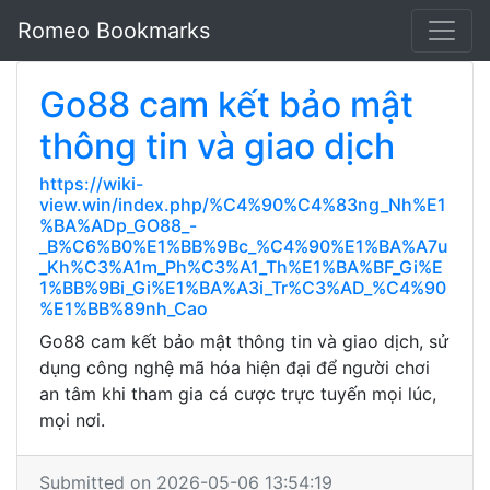
Romeo Bookmarks
Go88 cam kết bảo mật
thông tin và giao dịch
https://wiki-
view.win/index.php/%C4%90%C4%83ng_Nh%E1
%BA%ADp_GO88_-
_B%C6%B0%E1%BB%9Bc_%C4%90%E1%BA%A7u
_Kh%C3%A1m_Ph%C3%A1_Th%E1%BA%BF_Gi%E
1%BB%9Bi_Gi%E1%BA%A3i_Tr%C3%AD_%C4%90
%E1%BB%89nh_Cao
Go88 cam kết bảo mật thông tin và giao dịch, sử
dụng công nghệ mã hóa hiện đại để người chơi
an tâm khi tham gia cá cược trực tuyến mọi lúc,
mọi nơi.
Submitted on 2026-05-06 13:54:19