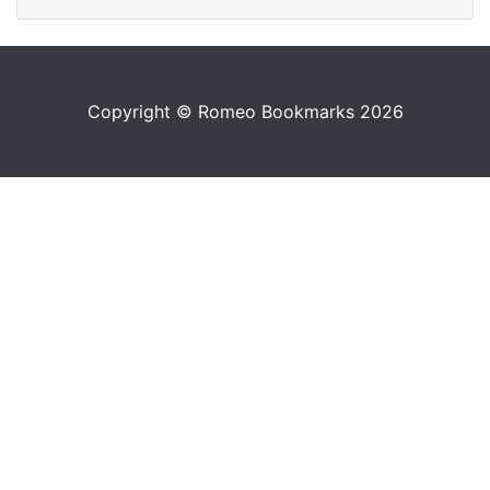
Copyright © Romeo Bookmarks 2026