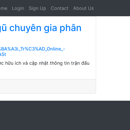
ome
Login
Sign Up
Contact
About Us
ngũ chuyên gia phân
%BA%A3i_Tr%C3%AD_Online_-
A5t
ợc hữu ích và cập nhật thông tin trận đấu