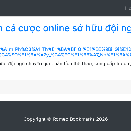
H
ín cá cược online sở hữu đội 
h%C3%A1m_Ph%C3%A1_Th%E1%BA%BF_Gi%E1%BB%9Bi_Gi%E1
_%C4%90%E1%BA%A7y_%C4%90%E1%BB%A7_Nh%E1%BA%
hữu đội ngũ chuyên gia phân tích thể thao, cung cấp tip cư
Copyright © Romeo Bookmarks 2026