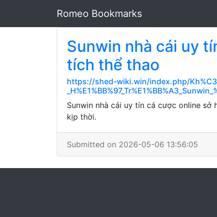
Romeo Bookmarks
Sunwin nhà cái uy t
tích thể thao
https://shed-wiki.win/index.php/K
_H%E1%BB%97_Tr%E1%BB%A3_Sunwin
Sunwin nhà cái uy tín cá cược online sở 
kịp thời.
Submitted on 2026-05-06 13:56:05