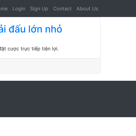
ome
Login
Sign Up
Contact
About Us
ải đấu lớn nhỏ
t cược trực tiếp tiện lợi.