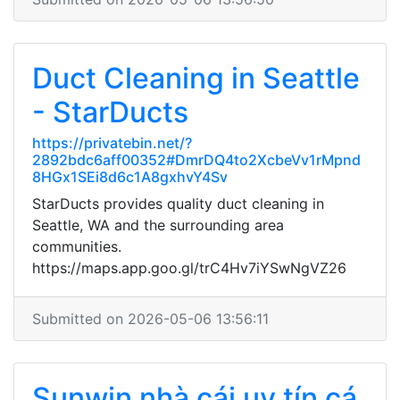
Duct Cleaning in Seattle
- StarDucts
https://privatebin.net/?
2892bdc6aff00352#DmrDQ4to2XcbeVv1rMpnd
8HGx1SEi8d6c1A8gxhvY4Sv
StarDucts provides quality duct cleaning in
Seattle, WA and the surrounding area
communities.
https://maps.app.goo.gl/trC4Hv7iYSwNgVZ26
Submitted on 2026-05-06 13:56:11
Sunwin nhà cái uy tín cá