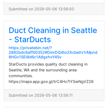
Submitted on 2026-05-06 13:56:50
Duct Cleaning in Seattle
- StarDucts
https://privatebin.net/?
2892bdc6aff00352#DmrDQ4to2XcbeVv1rMpnd
8HGx1SEi8d6c1A8gxhvY4Sv
StarDucts provides quality duct cleaning in
Seattle, WA and the surrounding area
communities.
https://maps.app.goo.gl/trC4Hv7iYSwNgVZ26
Submitted on 2026-05-06 13:56:11