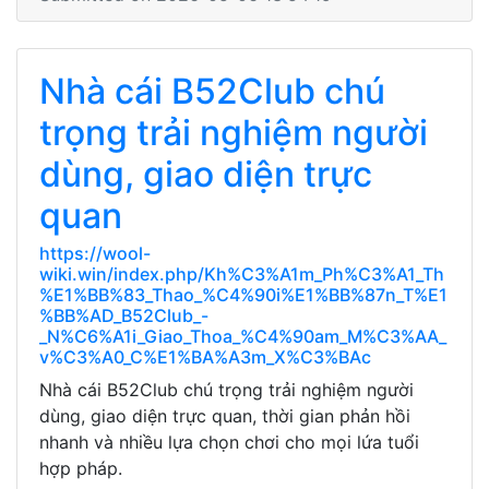
Nhà cái B52Club chú
trọng trải nghiệm người
dùng, giao diện trực
quan
https://wool-
wiki.win/index.php/Kh%C3%A1m_Ph%C3%A1_Th
%E1%BB%83_Thao_%C4%90i%E1%BB%87n_T%E1
%BB%AD_B52Club_-
_N%C6%A1i_Giao_Thoa_%C4%90am_M%C3%AA_
v%C3%A0_C%E1%BA%A3m_X%C3%BAc
Nhà cái B52Club chú trọng trải nghiệm người
dùng, giao diện trực quan, thời gian phản hồi
nhanh và nhiều lựa chọn chơi cho mọi lứa tuổi
hợp pháp.