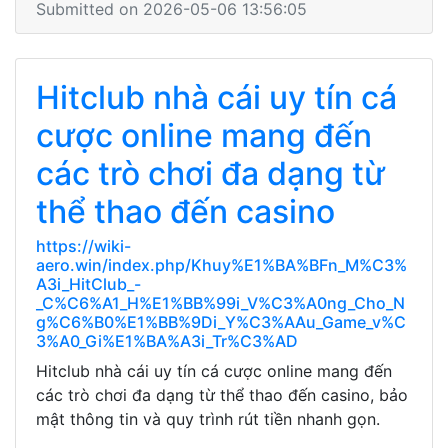
Submitted on 2026-05-06 13:56:05
Hitclub nhà cái uy tín cá
cược online mang đến
các trò chơi đa dạng từ
thể thao đến casino
https://wiki-
aero.win/index.php/Khuy%E1%BA%BFn_M%C3%
A3i_HitClub_-
_C%C6%A1_H%E1%BB%99i_V%C3%A0ng_Cho_N
g%C6%B0%E1%BB%9Di_Y%C3%AAu_Game_v%C
3%A0_Gi%E1%BA%A3i_Tr%C3%AD
Hitclub nhà cái uy tín cá cược online mang đến
các trò chơi đa dạng từ thể thao đến casino, bảo
mật thông tin và quy trình rút tiền nhanh gọn.